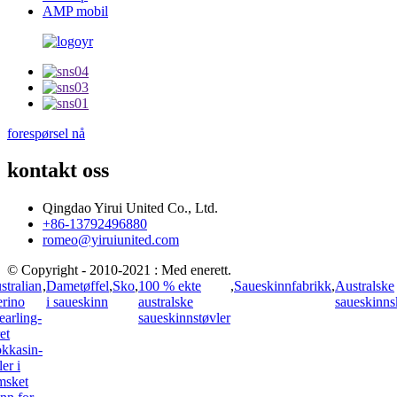
AMP mobil
forespørsel nå
kontakt oss
Qingdao Yirui United Co., Ltd.
+86-13792496880
romeo@yiruiunited.com
© Copyright - 2010-2021 : Med enerett.
stralian
,
Dametøffel
,
Sko
,
100 % ekte
,
Saueskinnfabrikk
,
Australske
rino
i saueskinn
australske
saueskinns
earling-
saueskinnstøvler
et
kkasin-
ler i
msket