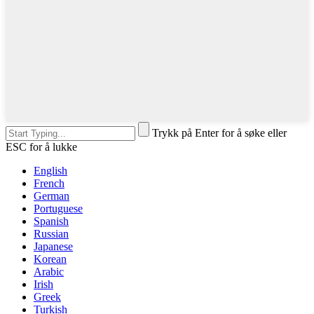
Trykk på Enter for å søke eller
ESC for å lukke
English
French
German
Portuguese
Spanish
Russian
Japanese
Korean
Arabic
Irish
Greek
Turkish