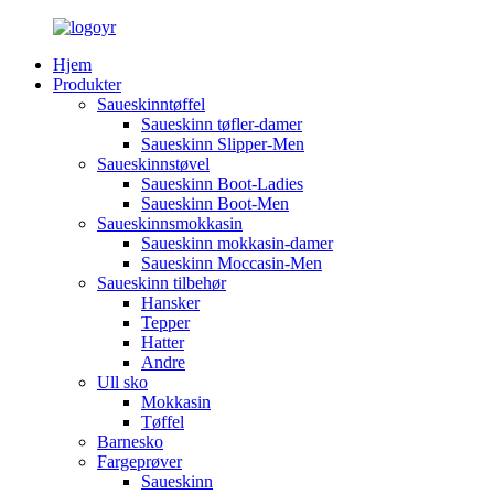
Hjem
Produkter
Saueskinntøffel
Saueskinn tøfler-damer
Saueskinn Slipper-Men
Saueskinnstøvel
Saueskinn Boot-Ladies
Saueskinn Boot-Men
Saueskinnsmokkasin
Saueskinn mokkasin-damer
Saueskinn Moccasin-Men
Saueskinn tilbehør
Hansker
Tepper
Hatter
Andre
Ull sko
Mokkasin
Tøffel
Barnesko
Fargeprøver
Saueskinn