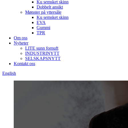
Ku semsket skinn
Dobbelt ansikt
Mønster på yttersåle
Ku semsket skinn
EVA
Gummi
TPR
Om oss
Nyheter
LITE sunn fornuft
INDUSTRINYTT
SELSKAPSNYTT
Kontakt oss
English