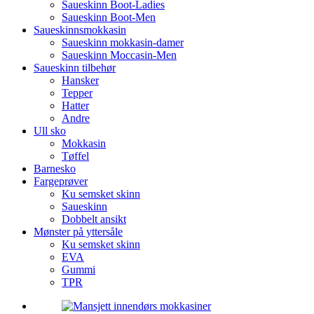
Saueskinn Boot-Ladies
Saueskinn Boot-Men
Saueskinnsmokkasin
Saueskinn mokkasin-damer
Saueskinn Moccasin-Men
Saueskinn tilbehør
Hansker
Tepper
Hatter
Andre
Ull sko
Mokkasin
Tøffel
Barnesko
Fargeprøver
Ku semsket skinn
Saueskinn
Dobbelt ansikt
Mønster på yttersåle
Ku semsket skinn
EVA
Gummi
TPR