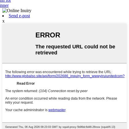
inn for
inner
Send e-post
x