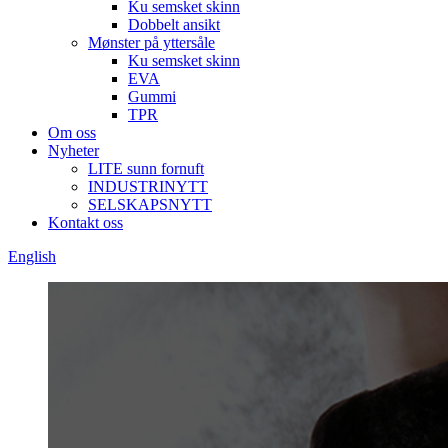
Ku semsket skinn
Dobbelt ansikt
Mønster på yttersåle
Ku semsket skinn
EVA
Gummi
TPR
Om oss
Nyheter
LITE sunn fornuft
INDUSTRINYTT
SELSKAPSNYTT
Kontakt oss
English