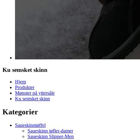
Ku semsket skinn
Hjem
Produkter
Mønster på yttersåle
Ku semsket skinn
Kategorier
Saueskinntøffel
Saueskinn tøfler-damer
Saueskinn Slipper-Men