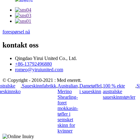
forespørsel nå
kontakt oss
Qingdao Yirui United Co., Ltd.
+86-13792496880
romeo@yiruiunited.com
© Copyright - 2010-2021 : Med enerett.
stralske
,
Saueskinnfabrikk
,
Australian
,
Dametøffel
,
100 % ekte
,
S
ueskinnsko
Merino
i saueskinn
australske
Shearling-
saueskinnstøvler
foret
mokkasin-
tøfler i
semsket
skinn for
kvinner