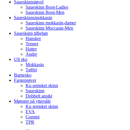
Saueskinnstøvel
Saueskinn Boot-Ladies
Saueskinn Boot-Men
Saueskinnsmokkasin
Saueskinn mokkasin-damer
Saueskinn Moccasin-Men
Saueskinn tilbehør
Hansker
Tepper
Hatter
Andre
Ull sko
Mokkasin
Tøffel
Barnesko
Fargeprøver
Ku semsket skinn
Saueskinn
Dobbelt ansikt
Mønster på yttersåle
Ku semsket skinn
EVA
Gummi
TPR