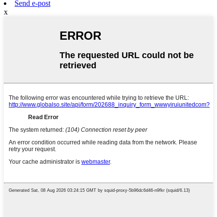
Send e-post
x