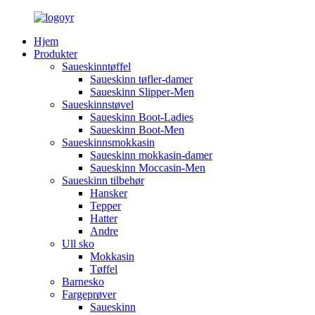
Hjem
Produkter
Saueskinntøffel
Saueskinn tøfler-damer
Saueskinn Slipper-Men
Saueskinnstøvel
Saueskinn Boot-Ladies
Saueskinn Boot-Men
Saueskinnsmokkasin
Saueskinn mokkasin-damer
Saueskinn Moccasin-Men
Saueskinn tilbehør
Hansker
Tepper
Hatter
Andre
Ull sko
Mokkasin
Tøffel
Barnesko
Fargeprøver
Saueskinn