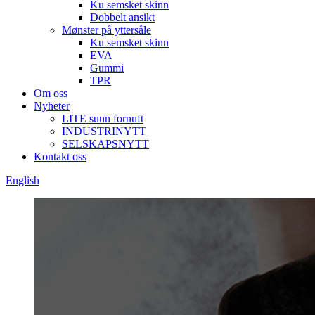
Ku semsket skinn
Dobbelt ansikt
Mønster på yttersåle
Ku semsket skinn
EVA
Gummi
TPR
Om oss
Nyheter
LITE sunn fornuft
INDUSTRINYTT
SELSKAPSNYTT
Kontakt oss
English