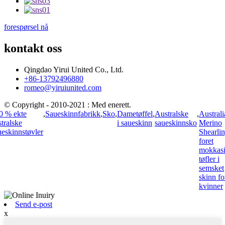
forespørsel nå
kontakt oss
Qingdao Yirui United Co., Ltd.
+86-13792496880
romeo@yiruiunited.com
© Copyright - 2010-2021 : Med enerett.
0 % ekte
,
Saueskinnfabrikk
,
Sko
,
Dametøffel
,
Australske
,
Australi
stralske
i saueskinn
saueskinnsko
Merino
ueskinnstøvler
Shearlin
foret
mokkasi
tøfler i
semsket
skinn fo
kvinner
Send e-post
x