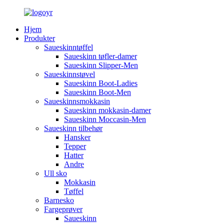
Hjem
Produkter
Saueskinntøffel
Saueskinn tøfler-damer
Saueskinn Slipper-Men
Saueskinnstøvel
Saueskinn Boot-Ladies
Saueskinn Boot-Men
Saueskinnsmokkasin
Saueskinn mokkasin-damer
Saueskinn Moccasin-Men
Saueskinn tilbehør
Hansker
Tepper
Hatter
Andre
Ull sko
Mokkasin
Tøffel
Barnesko
Fargeprøver
Saueskinn