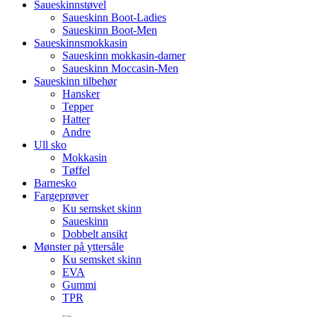
Saueskinnstøvel
Saueskinn Boot-Ladies
Saueskinn Boot-Men
Saueskinnsmokkasin
Saueskinn mokkasin-damer
Saueskinn Moccasin-Men
Saueskinn tilbehør
Hansker
Tepper
Hatter
Andre
Ull sko
Mokkasin
Tøffel
Barnesko
Fargeprøver
Ku semsket skinn
Saueskinn
Dobbelt ansikt
Mønster på yttersåle
Ku semsket skinn
EVA
Gummi
TPR