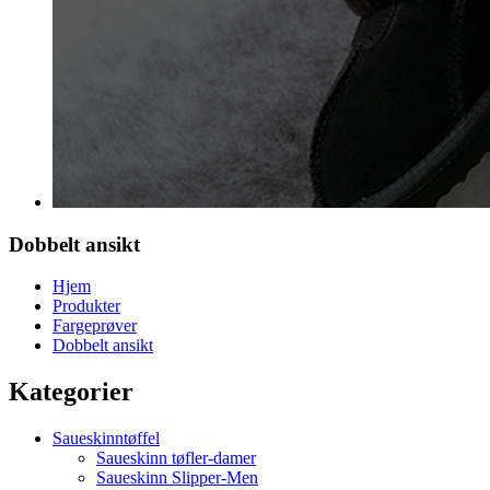
Dobbelt ansikt
Hjem
Produkter
Fargeprøver
Dobbelt ansikt
Kategorier
Saueskinntøffel
Saueskinn tøfler-damer
Saueskinn Slipper-Men